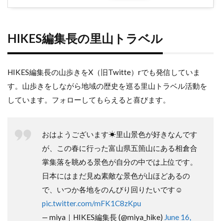
HIKES編集長の里山トラベル
HIKES編集長の山歩きをX（旧Twitte）rでも発信していま
す。山歩きをしながら地域の歴史を巡る里山トラベル活動を
しています。フォローしてもらえると喜びます。
おはようございます☀里山景色が好きなんです
が、この春に行った富山県五箇山にある相倉合
掌集落を眺める景色が自分の中では上位です。
日本にはまだ見ぬ素敵な景色が山ほどあるの
で、いつか各地をのんびり回りたいです☺
pic.twitter.com/mFK1C8zKpu
— miya｜HIKES編集長 (@miya_hike)
June 16,