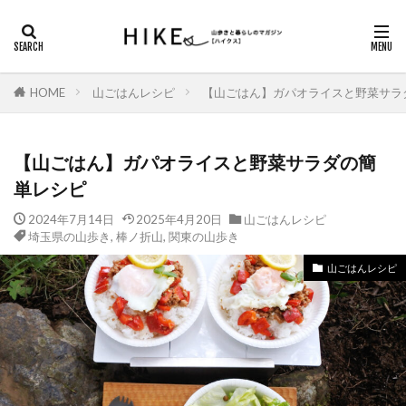
カテゴリー
HOME
山ごはんレシピ
【山ごはん】ガパオライスと野菜サラ
タグ
DAYキャンプ
ガスバーナー
シダンゴ山
【山ごはん】ガパオライスと野菜サラダの簡
にっぽん里山紀行
ハイキング
単レシピ
ヤマノススメ巡礼
ロックガーデン
2024年7月14日
2025年4月20日
山ごはんレシピ
埼玉県の山歩き
,
棒ノ折山
,
関東の山歩き
三重県の山歩き
丹沢山地
信州百名山
八ヶ岳
北アルプス
北アルプス南部
山ごはんレシピ
南アルプス
南八ヶ岳
埼玉県の山歩き
塔ノ岳
夏山登山
奈良県の山歩き
奥多摩
奥武蔵
山小屋
山梨県の山歩き
島根県の山歩き
御前山
御岳山