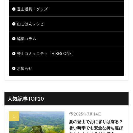
登山道具・グッズ
山ごはんレシピ
編集コラム
登山コミュニティ「HIKES ONE」
お知らせ
人気記事TOP10
2025年7月14日
夏の登山でおにぎりは腐る？
暑い時季でも安全な持ち運び