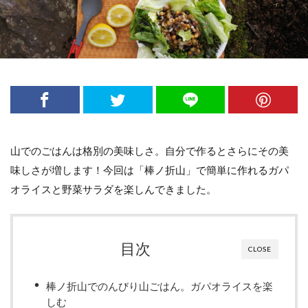
新・花の百名山
新日本百名山
日本の山
日本三大岩場
日本二百名山
日本夜景100選
日本百名山
朝熊山
東京の山歩き
東京都の山歩き
栃木県の山歩き
棒ノ折山
檜洞丸
瑞牆山
登山アプリ
登山ブランド
登山マナー
登山便利グッズ
登山初心者
登山映画
神奈川県の山歩き
美の山
山でのごはんは格別の美味しさ。自分で作るとさらにその美
群馬県の山歩き
花の百名山
行動食
味しさが増します！今回は「棒ノ折山」で簡単に作れるガパ
表銀座
袈裟丸山
赤岳
里山活動
オライスと野菜サラダを楽しんできました。
長野県の山歩き
関東の山歩き
隠岐諸島
飛騨山脈
飯能アルプス
目次
CLOSE
検索
棒ノ折山でのんびり山ごはん。ガパオライスを楽
しむ