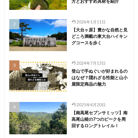
方とおすすめ具材を紹介
2026年1月11日
【大台ヶ原】豊かな自然と見
どころ満載の東大台ハイキン
グコースを歩く
2024年7月13日
登山で手ぬぐいが好まれるの
はなぜ？隠れざる性能と山小
屋限定商品の魅力
2025年4月20日
【南高尾セブンサミッツ】南
高尾山稜の7つのピークを周
回するロングトレイル！