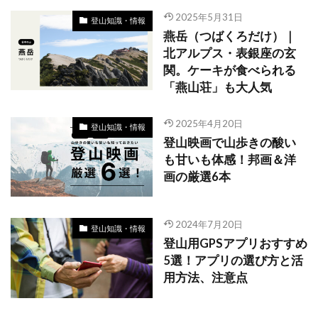
2025年5月31日
登山知識・情報
燕岳（つばくろだけ）｜
北アルプス・表銀座の玄
関。ケーキが食べられる
「燕山荘」も大人気
2025年4月20日
登山知識・情報
登山映画で山歩きの酸い
も甘いも体感！邦画＆洋
画の厳選6本
2024年7月20日
登山知識・情報
登山用GPSアプリおすすめ
5選！アプリの選び方と活
用方法、注意点