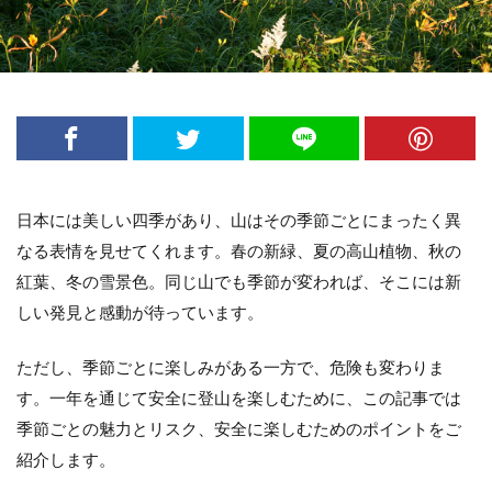
新・花の百名山
新日本百名山
日本の山
日本三大岩場
日本二百名山
日本夜景100選
日本百名山
朝熊山
東京の山歩き
東京都の山歩き
栃木県の山歩き
棒ノ折山
檜洞丸
瑞牆山
登山アプリ
登山ブランド
登山マナー
登山便利グッズ
登山初心者
日本には美しい四季があり、山はその季節ごとにまったく異
登山映画
神奈川県の山歩き
美の山
なる表情を見せてくれます。春の新緑、夏の高山植物、秋の
群馬県の山歩き
花の百名山
行動食
紅葉、冬の雪景色。同じ山でも季節が変われば、そこには新
表銀座
袈裟丸山
赤岳
里山活動
しい発見と感動が待っています。
長野県の山歩き
関東の山歩き
隠岐諸島
飛騨山脈
飯能アルプス
ただし、季節ごとに楽しみがある一方で、危険も変わりま
す。一年を通じて安全に登山を楽しむために、この記事では
検索
季節ごとの魅力とリスク、安全に楽しむためのポイントをご
紹介します。