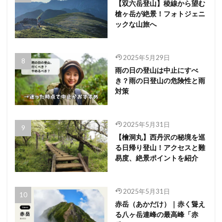
【双六岳登山】稜線から望む
槍ヶ岳が絶景！フォトジェニ
ックな山旅へ
2025年5月29日
雨の日の登山は中止にすべ
き？雨の日登山の危険性と雨
対策
2025年5月31日
【檜洞丸】西丹沢の秘境を巡
る日帰り登山！アクセスと難
易度、絶景ポイントを紹介
2025年5月31日
赤岳（あかだけ）｜赤く聳え
る八ヶ岳連峰の最高峰「赤