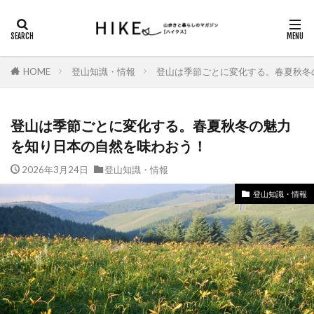
カテゴリー
HOME
登山知識・情報
登山は季節ごとに変化する。春夏秋冬
タグ
DAYキャンプ
ガスバーナー
シダンゴ山
登山は季節ごとに変化する。春夏秋冬の魅力
にっぽん里山紀行
ハイキング
を知り日本の自然を味わおう！
ヤマノススメ巡礼
ロックガーデン
2026年3月24日
登山知識・情報
三重県の山歩き
丹沢山地
信州百名山
登山知識・情報
八ヶ岳
北アルプス
北アルプス南部
南アルプス
南八ヶ岳
埼玉県の山歩き
塔ノ岳
夏山登山
奈良県の山歩き
奥多摩
奥武蔵
山小屋
山梨県の山歩き
島根県の山歩き
御前山
御岳山