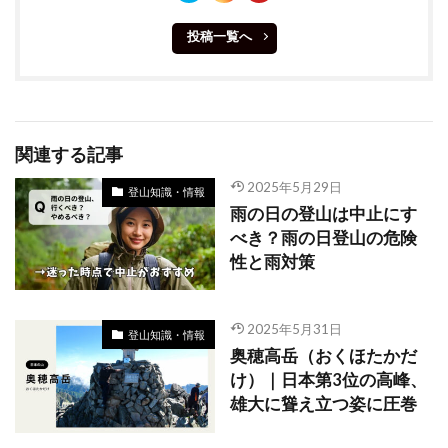
投稿一覧へ
関連する記事
2025年5月29日
登山知識・情報
雨の日の登山は中止にす
べき？雨の日登山の危険
性と雨対策
2025年5月31日
登山知識・情報
奥穂高岳（おくほたかだ
け）｜日本第3位の高峰、
雄大に聳え立つ姿に圧巻