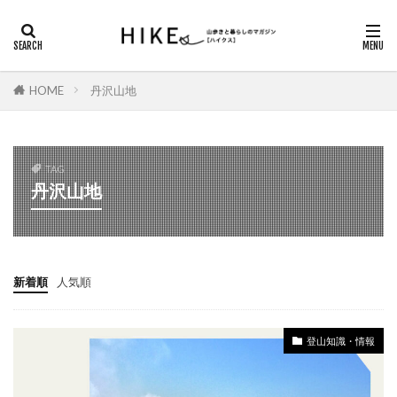
カテゴリー
HOME
丹沢山地
タグ
DAYキャンプ
ガスバーナー
シダンゴ山
TAG
にっぽん里山紀行
ハイキング
丹沢山地
ヤマノススメ巡礼
ロックガーデン
三重県の山歩き
丹沢山地
信州百名山
八ヶ岳
北アルプス
北アルプス南部
新着順
人気順
南アルプス
南八ヶ岳
埼玉県の山歩き
塔ノ岳
夏山登山
奈良県の山歩き
奥多摩
登山知識・情報
奥武蔵
山小屋
山梨県の山歩き
島根県の山歩き
御前山
御岳山