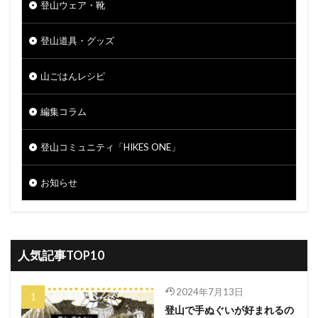
登山ウェア・靴
登山道具・グッズ
山ごはんレシピ
編集コラム
登山コミュニティ「HIKES ONE」
お知らせ
人気記事TOP10
2024年7月13日
登山で手ぬぐいが好まれるの