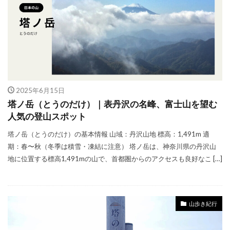
新・花の百名山
新日本百名山
日本の山
日本三大岩場
日本二百名山
日本夜景100選
日本百名山
朝熊山
東京の山歩き
東京都の山歩き
栃木県の山歩き
棒ノ折山
檜洞丸
瑞牆山
登山アプリ
登山ブランド
登山マナー
登山便利グッズ
登山初心者
2025年6月15日
登山映画
神奈川県の山歩き
美の山
塔ノ岳（とうのだけ）｜表丹沢の名峰、富士山を望む
人気の登山スポット
群馬県の山歩き
花の百名山
行動食
塔ノ岳（とうのだけ）の基本情報 山域：丹沢山地 標高：1,491m 適
表銀座
袈裟丸山
赤岳
里山活動
期：春〜秋（冬季は積雪・凍結に注意） 塔ノ岳は、神奈川県の丹沢山
長野県の山歩き
関東の山歩き
隠岐諸島
地に位置する標高1,491mの山で、首都圏からのアクセスも良好なこ […]
飛騨山脈
飯能アルプス
検索
山歩き紀行