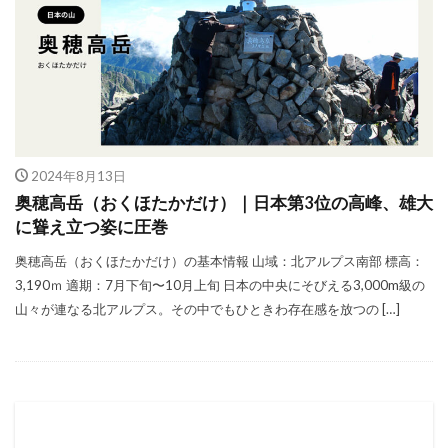
新・花の百名山
新日本百名山
日本の山
日本三大岩場
日本二百名山
日本夜景100選
日本百名山
朝熊山
東京の山歩き
東京都の山歩き
栃木県の山歩き
棒ノ折山
檜洞丸
瑞牆山
登山アプリ
登山ブランド
登山マナー
登山便利グッズ
登山初心者
2024年8月13日
登山映画
神奈川県の山歩き
美の山
奥穂高岳（おくほたかだけ）｜日本第3位の高峰、雄大
に聳え立つ姿に圧巻
群馬県の山歩き
花の百名山
行動食
奥穂高岳（おくほたかだけ）の基本情報 山域：北アルプス南部 標高：
表銀座
袈裟丸山
赤岳
里山活動
3,190ｍ 適期：7月下旬〜10月上旬 日本の中央にそびえる3,000m級の
長野県の山歩き
関東の山歩き
隠岐諸島
山々が連なる北アルプス。その中でもひときわ存在感を放つの […]
飛騨山脈
飯能アルプス
検索