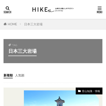
カテゴリー
HOME
日本三大岩場
タグ
DAYキャンプ
ガスバーナー
シダンゴ山
TAG
にっぽん里山紀行
ハイキング
日本三大岩場
ヤマノススメ巡礼
ロックガーデン
三重県の山歩き
丹沢山地
信州百名山
八ヶ岳
北アルプス
北アルプス南部
新着順
人気順
南アルプス
南八ヶ岳
埼玉県の山歩き
塔ノ岳
夏山登山
奈良県の山歩き
奥多摩
登山知識・情報
奥武蔵
山小屋
山梨県の山歩き
島根県の山歩き
御前山
御岳山