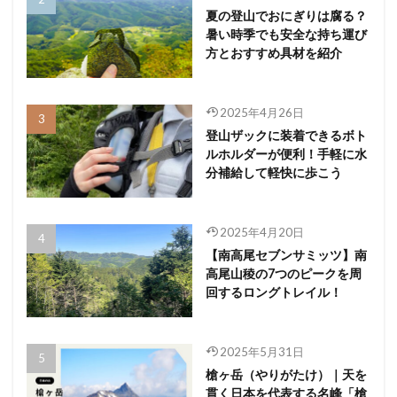
夏の登山でおにぎりは腐る？
暑い時季でも安全な持ち運び
方とおすすめ具材を紹介
2025年4月26日
登山ザックに装着できるボト
ルホルダーが便利！手軽に水
分補給して軽快に歩こう
2025年4月20日
【南高尾セブンサミッツ】南
高尾山稜の7つのピークを周
回するロングトレイル！
2025年5月31日
槍ヶ岳（やりがたけ）｜天を
貫く日本を代表する名峰「槍