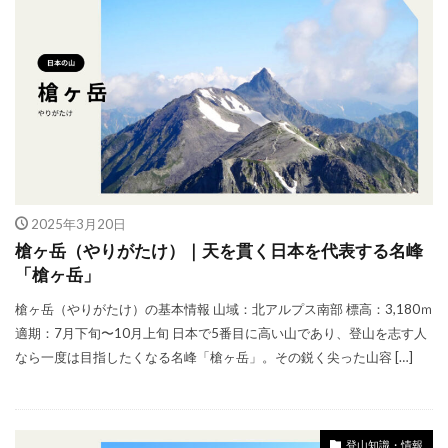
2025年3月20日
槍ヶ岳（やりがたけ）｜天を貫く日本を代表する名峰
「槍ヶ岳」
槍ヶ岳（やりがたけ）の基本情報 山域：北アルプス南部 標高：3,180ｍ
適期：7月下旬〜10月上旬 日本で5番目に高い山であり、登山を志す人
なら一度は目指したくなる名峰「槍ヶ岳」。その鋭く尖った山容 […]
登山知識・情報