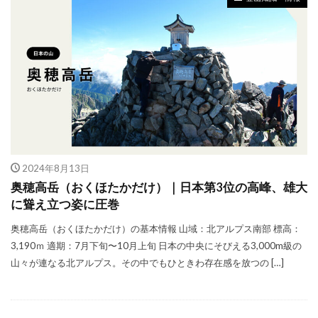
2024年8月13日
奥穂高岳（おくほたかだけ）｜日本第3位の高峰、雄大
に聳え立つ姿に圧巻
奥穂高岳（おくほたかだけ）の基本情報 山域：北アルプス南部 標高：
3,190ｍ 適期：7月下旬〜10月上旬 日本の中央にそびえる3,000m級の
山々が連なる北アルプス。その中でもひときわ存在感を放つの […]