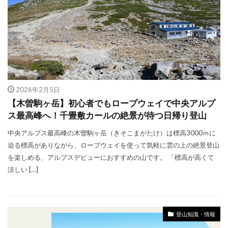
新・花の百名山
新日本百名山
日本の山
日本三大岩場
日本二百名山
日本夜景100選
日本百名山
朝熊山
東京の山歩き
東京都の山歩き
栃木県の山歩き
棒ノ折山
檜洞丸
瑞牆山
登山アプリ
登山ブランド
登山マナー
登山便利グッズ
登山初心者
2026年2月5日
登山映画
神奈川県の山歩き
美の山
【木曽駒ヶ岳】初心者でもロープウェイで中央アルプ
ス最高峰へ！千畳敷カールの絶景が待つ日帰り登山
群馬県の山歩き
花の百名山
行動食
中央アルプス最高峰の木曽駒ヶ岳（きそこまがたけ）は標高3000ｍに
表銀座
袈裟丸山
赤岳
里山活動
迫る標高がありながら、ロープウェイを使って気軽に雲の上の絶景登山
長野県の山歩き
関東の山歩き
隠岐諸島
を楽しめる、アルプスデビューにおすすめの山です。 「標高が高くて
飛騨山脈
飯能アルプス
涼しい […]
検索
登山知識・情報