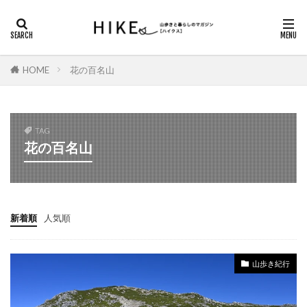
カテゴリー
HOME
花の百名山
タグ
DAYキャンプ
ガスバーナー
シダンゴ山
TAG
にっぽん里山紀行
ハイキング
花の百名山
ヤマノススメ巡礼
ロックガーデン
三重県の山歩き
丹沢山地
信州百名山
八ヶ岳
北アルプス
北アルプス南部
新着順
人気順
南アルプス
南八ヶ岳
埼玉県の山歩き
塔ノ岳
夏山登山
奈良県の山歩き
奥多摩
山歩き紀行
奥武蔵
山小屋
山梨県の山歩き
島根県の山歩き
御前山
御岳山