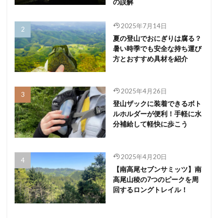
の誤解
2025年7月14日
夏の登山でおにぎりは腐る？
暑い時季でも安全な持ち運び
方とおすすめ具材を紹介
2025年4月26日
登山ザックに装着できるボト
ルホルダーが便利！手軽に水
分補給して軽快に歩こう
2025年4月20日
【南高尾セブンサミッツ】南
高尾山稜の7つのピークを周
回するロングトレイル！