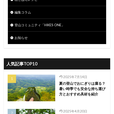
編集コラム
登山コミュニティ「HIKES ONE」
お知らせ
人気記事TOP10
2025年7月14日
夏の登山でおにぎりは腐る？
暑い時季でも安全な持ち運び
方とおすすめ具材を紹介
2025年4月20日