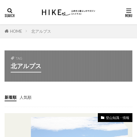
カテゴリー
HOME
北アルプス
タグ
DAYキャンプ
ガスバーナー
シダンゴ山
TAG
にっぽん里山紀行
ハイキング
北アルプス
ヤマノススメ巡礼
ロックガーデン
三重県の山歩き
丹沢山地
信州百名山
八ヶ岳
北アルプス
北アルプス南部
新着順
人気順
南アルプス
南八ヶ岳
埼玉県の山歩き
塔ノ岳
夏山登山
奈良県の山歩き
奥多摩
登山知識・情報
奥武蔵
山小屋
山梨県の山歩き
島根県の山歩き
御前山
御岳山