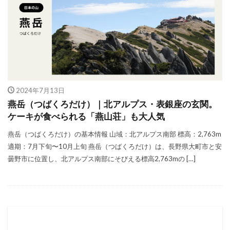
新・花の百名山
新日本百名山
日本の山
日本三大岩場
日本二百名山
日本夜景100選
日本百名山
朝熊山
東京の山歩き
東京都の山歩き
栃木県の山歩き
棒ノ折山
檜洞丸
瑞牆山
登山アプリ
登山ブランド
登山マナー
登山便利グッズ
登山初心者
2024年7月13日
登山映画
神奈川県の山歩き
美の山
燕岳（つばくろだけ）｜北アルプス・表銀座の玄関。
ケーキが食べられる「燕山荘」も大人気
群馬県の山歩き
花の百名山
行動食
燕岳（つばくろだけ）の基本情報 山域：北アルプス南部 標高：2,763m
表銀座
袈裟丸山
赤岳
里山活動
適期：7月下旬〜10月上旬 燕岳（つばくろだけ）は、長野県大町市と安
長野県の山歩き
関東の山歩き
隠岐諸島
曇野市に位置し、北アルプス南部にそびえる標高2,763mの […]
飛騨山脈
飯能アルプス
検索